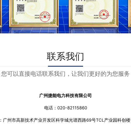
联系我们
您可以直接电话联系我们，让我们更好的为您服务
广州捷能电力科技有限公司
电话：020-82115860
：广州市高新技术产业开发区科学城光谱西路69号TCL产业园科创楼1