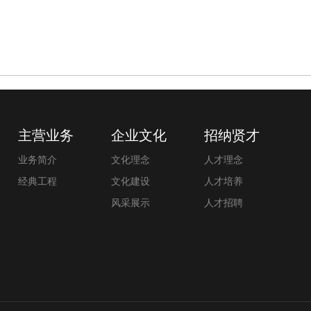
主营业务
企业文化
招纳贤才
业务简介
文化理念
人才理念
经典工程
文化建设
人才培养
风采展示
人才招聘