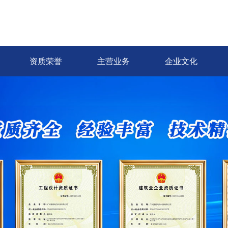
资质荣誉
主营业务
企业文化