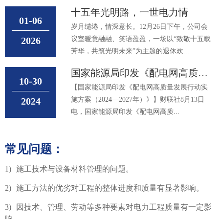
十五年光明路，一世电力情
01-06
岁月缱绻，情深意长。12月26日下午，公司会
2026
议室暖意融融、笑语盈盈，一场以“致敬十五载
芳华，共筑光明未来”为主题的退休欢...
国家能源局印发《配电网高质量
10-30
发展行动实施方案(2024—20
【国家能源局印发《配电网高质量发展行动实
2024
施方案（2024—2027年）》】财联社8月13日
电，国家能源局印发《配电网高质...
常见问题：
1)
施工技术与设备材料管理的问题。
2)
施工方法的优劣对工程的整体进度和质量有显著影响。
3)
因技术、管理、劳动等多种要素对电力工程质量有一定影
响。