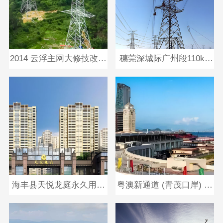
2014 云浮主网大修技改工
穗莞深城际广州段110kV
程
及以上输电线路
海丰县天悦龙庭永久用电
粤澳新通道 (青茂口岸) 项
工程
目机电工程