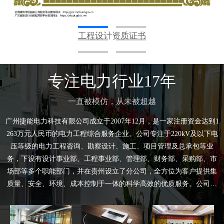
工程设计资质证书
MORE+
专注电力行业17年
一直被模仿，从未被超越
广州捷能电力科技有限公司成立于2007年12月，是一家注册资金达到1
263万元人民币的电力工程综合服务企业。公司专注于220kV及以下电
压等级的电力工程咨询、勘察设计、施工、项目管理及总承包等业
务，下设有设计事业部、工程事业部、管理部、财务部、采购部、市
场部等多个职能部门，并在贵州设立了分公司，全方位为客户提供集
质量、安全、环境、成本控制于一体的科学高效的优质服务。公司具
有电力行业（送电工程、变电工程）专业设计乙级资质、工程勘察测
量乙级资质、工程咨询火电类乙级资质、送变电工程专业承包二级资
质以及承装（修、试）电力设施许可五级资质。同时拥有一支经验丰