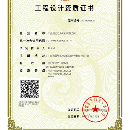
M
M
M
O
O
O
R
R
R
E
E
E
+
+
+