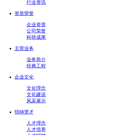
行业资讯
资质荣誉
企业资质
公司荣誉
科研成果
主营业务
业务简介
经典工程
企业文化
文化理念
文化建设
风采展示
招纳贤才
人才理念
人才培养