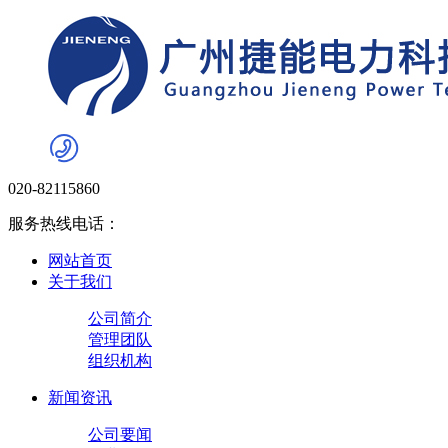
020-82115860
服务热线电话：
网站首页
关于我们
公司简介
管理团队
组织机构
新闻资讯
公司要闻