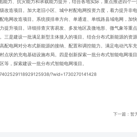
绕供电能力、抗灾能力和承载能力提升，结合各地实际，重点推进四个一
级改造项目。加大老旧小区、城中村配电网投资力度，着力提升非
配电网改造项目。系统摸排单方向、单通道、单线路县域电网，加
力提升项目。详细排查灾害易发、多发地区及微地形、微气象等重
。三是建设一批满足新型主体接入的项目。结合分布式新能源的资
高配电网对分布式新能源的接纳、配置和调控能力。满足电动汽车
村点状的充电基础设施布局。四是创新探索一批分布式智能电网项
区等，探索建设一批分布式智能电网项目。
cle/7402529118929125938/?wid=1730270141428
下一篇：暂