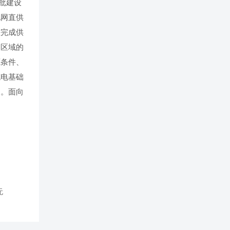
批建设
电网直供
快完成供
点区域的
源条件、
充电基础
目。面向
无