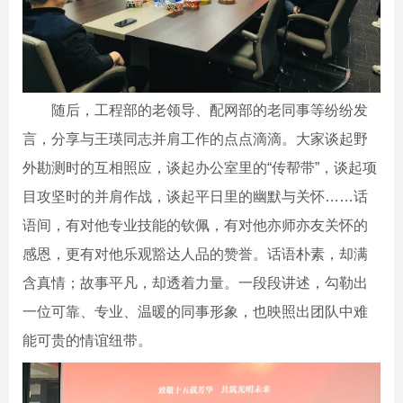
随后，工程部的老领导、配网部的老同事等纷纷发
言，分享与王瑛同志并肩工作的点点滴滴。大家谈起野
外勘测时的互相照应，谈起办公室里的“传帮带”，谈起项
目攻坚时的并肩作战，谈起平日里的幽默与关怀……话
语间，有对他专业技能的钦佩，有对他亦师亦友关怀的
感恩，更有对他乐观豁达人品的赞誉。话语朴素，却满
含真情；故事平凡，却透着力量。一段段讲述，勾勒出
一位可靠、专业、温暖的同事形象，也映照出团队中难
能可贵的情谊纽带。