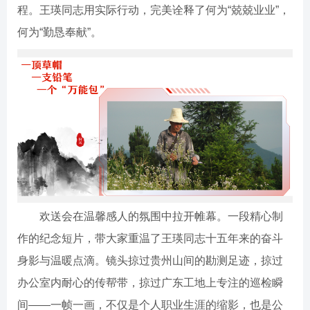
程。王瑛同志用实际行动，完美诠释了何为“兢兢业业”，
何为“勤恳奉献”。
欢送会在温馨感人的氛围中拉开帷幕。一段精心制
作的纪念短片，带大家重温了王瑛同志十五年来的奋斗
身影与温暖点滴。镜头掠过贵州山间的勘测足迹，掠过
办公室内耐心的传帮带，掠过广东工地上专注的巡检瞬
间——一帧一画，不仅是个人职业生涯的缩影，也是公