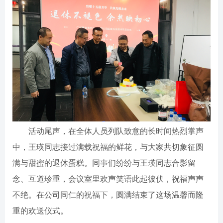
活动尾声，在全体人员列队致意的长时间热烈掌声
中，王瑛同志接过满载祝福的鲜花，与大家共切象征圆
满与甜蜜的退休蛋糕。同事们纷纷与王瑛同志合影留
念、互道珍重，
会议室里欢声笑语此起彼伏，祝福声声
不绝
。在公司同仁的祝福下，圆满结束了这场温馨而隆
重的欢送仪式。