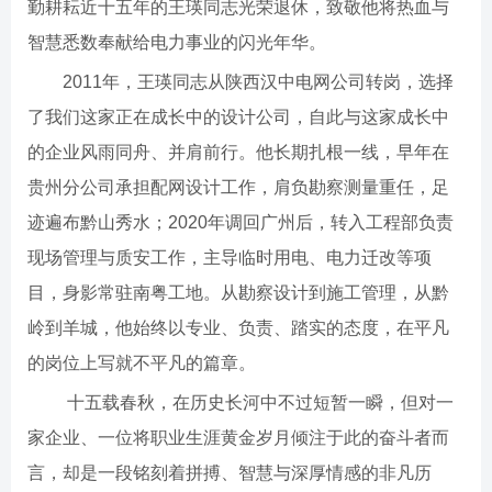
勤耕耘近十五年的王瑛同志光荣退休，致敬他将热血与
智慧悉数奉献给电力事业的闪光年华。
2011年，王瑛同志从陕西汉中电网公司转岗，选择
了我们这家正在成长中的设计公司，自此与这家成长中
的企业风雨同舟、并肩前行。他长期扎根一线，早年在
贵州分公司承担配网设计工作，肩负勘察测量重任，足
迹遍布黔山秀水；2020年调回广州后，转入工程部负责
现场管理与质安工作，主导临时用电、电力迁改等项
目，身影常驻南粤工地。从勘察设计到施工管理，从黔
岭到羊城，他始终以专业、负责、踏实的态度，在平凡
的岗位上写就不平凡的篇章。
十五载春秋，在历史长河中不过短暂一瞬，但对一
家企业、一位将职业生涯黄金岁月倾注于此的奋斗者而
言，却是一段铭刻着拼搏、智慧与深厚情感的非凡历